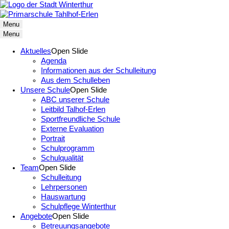
Menu
Menu
Aktuelles
Open Slide
Agenda
Informationen aus der Schulleitung
Aus dem Schulleben
Unsere Schule
Open Slide
ABC unserer Schule
Leitbild Talhof-Erlen
Sportfreundliche Schule
Externe Evaluation
Portrait
Schulprogramm
Schulqualität
Team
Open Slide
Schulleitung
Lehrpersonen
Hauswartung
Schulpflege Winterthur
Angebote
Open Slide
Betreuungsangebote