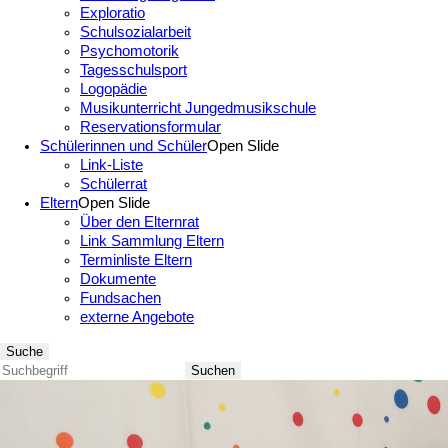
Exploratio
Schulsozialarbeit
Psychomotorik
Tagesschulsport
Logopädie
Musikunterricht Jungedmusikschule
Reservationsformular
Schülerinnen und Schüler
Open Slide
Link-Liste
Schülerrat
Eltern
Open Slide
Über den Elternrat
Link Sammlung Eltern
Terminliste Eltern
Dokumente
Fundsachen
externe Angebote
Suche
Suchen